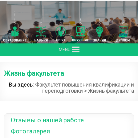
Skip
to
content
MENU
Жизнь факультета
Вы здесь:
Факультет повышения квалификации и
переподготовки
>
Жизнь факультета
Отзывы о нашей работе
Фотогалерея