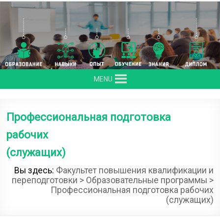
Skip
to
content
MENU
Профессиональная подготовка
рабочих
(служащих)
Вы здесь:
Факультет повышения квалификации и
переподготовки
>
Образовательные программы
>
Профессиональная подготовка рабочих
(служащих)