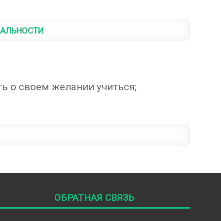
иальности
ь о своем желании учиться;
Обратная связь